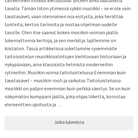
taiteellinen ilmaisu kietoutuvat yhteen ainutlaatuisella
tavalla. Tämän liiton ytimessä sykkii musiikki – se ei ole vain
taustasävel, vaan olennainen osa esitystä, joka herättää
tunteita, kertoo tarinoita ja nostaa ohjelman uudelle
tasolle. Olen itse saanut kokea musiikin voiman jäällä
lukemattomia kertoja, ja sen merkitys lajillemme on
kiistaton. Tässä artikkelissa sukellamme syvemmälle
taitoluistelun musiikkivalintojen kiehtovaan historiaan ja
nykypäivään, aina klassisista helmistä moderneihin
rytmeihin. Musiikin voima taitoluistelussa Enemmän kuin
taustasävel – musiikin rooli ja vaikutus Taitoluistelussa
musiikki on paljon enemmän kuin pelkkä säestys. Se on kuin
näkymätön kumppani jäällä, joka ohjaa liikettä, korostaa
elementtien ajoitusta ja …