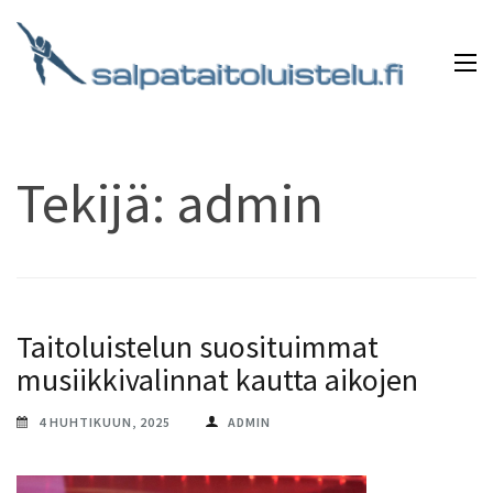
Skip
to
content
(Press
Salpataitoluistelu.fi
Mikä onkaan kauniimpaa kuin edetä jäätä pitkin
Enter)
tunnelmallisen musiikin säestämänä?
Tekijä:
admin
Taitoluistelun suosituimmat
musiikkivalinnat kautta aikojen
4 HUHTIKUUN, 2025
ADMIN