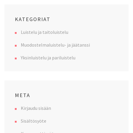
KATEGORIAT
Luistelu ja taitoluistelu
Muodostelmaluistelu- ja jäätanssi
Yksinluistelu ja pariluistelu
META
Kirjaudu sisään
Sisältösyöte