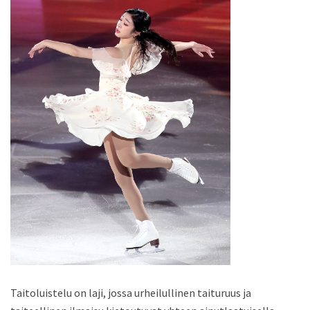
Taitoluistelu on laji, jossa urheilullinen taituruus ja