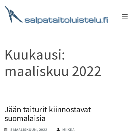
Skip
to
content
(Press
Salpataitoluistelu.fi
Mikä onkaan kauniimpaa kuin edetä jäätä pitkin
Enter)
tunnelmallisen musiikin säestämänä?
Kuukausi:
maaliskuu 2022
Jään taiturit kiinnostavat
suomalaisia
8 MAALISKUUN, 2022
MIIKKA