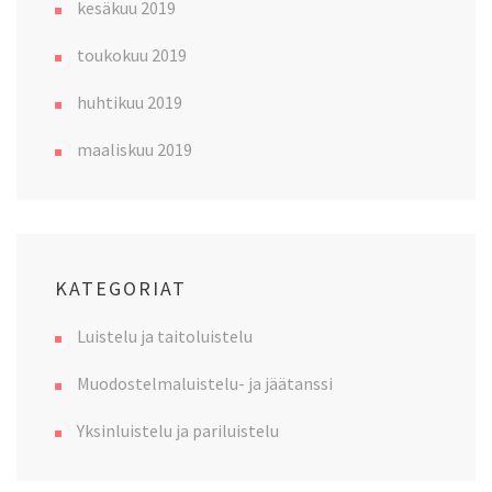
kesäkuu 2019
toukokuu 2019
huhtikuu 2019
maaliskuu 2019
KATEGORIAT
Luistelu ja taitoluistelu
Muodostelmaluistelu- ja jäätanssi
Yksinluistelu ja pariluistelu