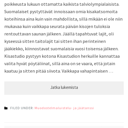
poikkeusta lukuun ottamatta kaikista talviolympialaisista.
Suomalaiset pystyttävät innoissaan omia kisakatsomoita
koteihinsa aina kuin vain mahdollista, sillä mikään ei ole niin
mukavaa kuin vaikkapa seurata päivän kisojen tuloksia
rentouttavan saunan jälkeen. Jäällä tapahtuvat lajit, oli
kyseessä sitten taitolajit tai sitten ihan perinteinen
jääkiekko, kiinnostavat suomalaisia vuosi toisensa jälkeen.
Kisastudio pystyyn kotona Kisastudion herkuille kannattaa
valita hyvät pöytäliinat, sillä aina on se vaara, että jotain
kaatuu ja sitten pitää siivota. Vaikkapa vahapintaisen …
FILED UNDER:
Muodostelmaluistelu- ja jäätanssi