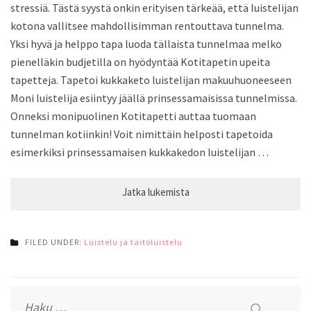
stressiä. Tästä syystä onkin erityisen tärkeää, että luistelijan
kotona vallitsee mahdollisimman rentouttava tunnelma.
Yksi hyvä ja helppo tapa luoda tällaista tunnelmaa melko
pienelläkin budjetilla on hyödyntää Kotitapetin upeita
tapetteja. Tapetoi kukkaketo luistelijan makuuhuoneeseen
Moni luistelija esiintyy jäällä prinsessamaisissa tunnelmissa.
Onneksi monipuolinen Kotitapetti auttaa tuomaan
tunnelman kotiinkin! Voit nimittäin helposti tapetoida
esimerkiksi prinsessamaisen kukkakedon luistelijan …
FILED UNDER:
Luistelu ja taitoluistelu
Haku: