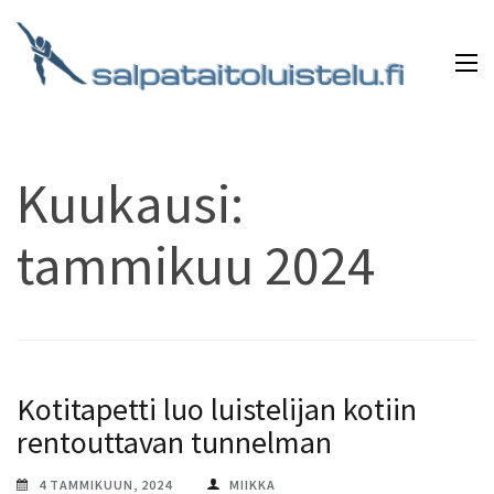
Skip
to
content
(Press
Salpataitoluistelu.fi
Mikä onkaan kauniimpaa kuin edetä jäätä pitkin
Enter)
tunnelmallisen musiikin säestämänä?
Kuukausi:
tammikuu 2024
Kotitapetti luo luistelijan kotiin
rentouttavan tunnelman
4 TAMMIKUUN, 2024
MIIKKA