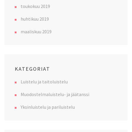
toukokuu 2019
huhtikuu 2019
maaliskuu 2019
KATEGORIAT
Luistelu ja taitoluistelu
Muodostelmaluistelu- ja jäätanssi
Yksinluistelu ja pariluistelu