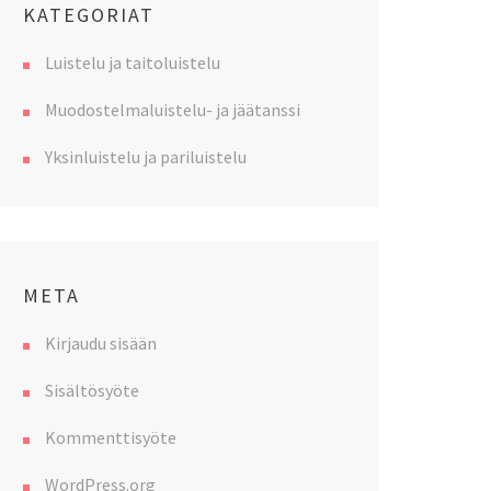
KATEGORIAT
Luistelu ja taitoluistelu
Muodostelmaluistelu- ja jäätanssi
Yksinluistelu ja pariluistelu
META
Kirjaudu sisään
Sisältösyöte
Kommenttisyöte
WordPress.org