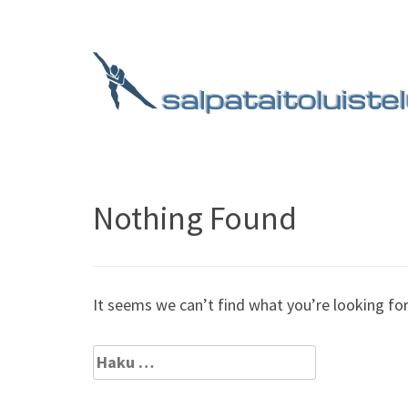
Skip
to
content
(Press
Enter)
SALPATAITOLUISTELU.F
Mikä onkaan kauniimpaa kuin edetä jäätä pitkin tu
Nothing Found
It seems we can’t find what you’re looking for
Haku: