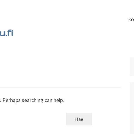
KO
I
nnelmallisen musiikin säestämänä?
. Perhaps searching can help.